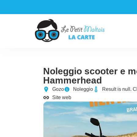
Aller
au
contenu
Noleggio scooter e mo
Hammerhead
Gozo
Noleggio
Result is null. C
Site web