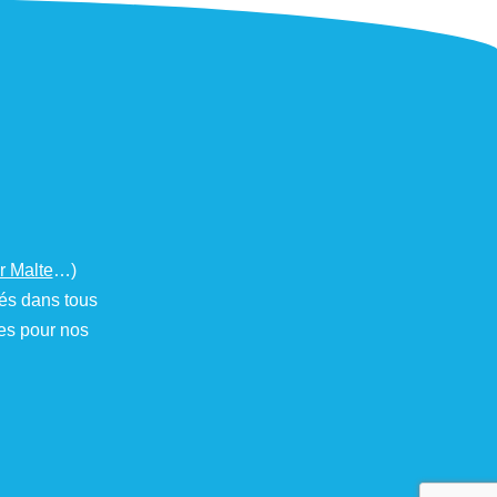
er Malte
…)
iés dans tous
des pour nos