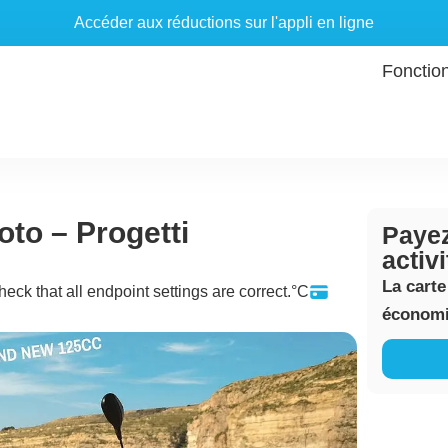
Accéder aux réductions sur l'appli en ligne
Fonctio
to – Progetti
Payez
activ
La carte
heck that all endpoint settings are correct.°C
économis