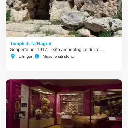
Templi di Ta’Ħaġrat
Scoperto nel 1917, il sito archeologico di Ta’…
L-lmġarr
Musei e siti storici