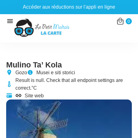
Accéder aux réductions sur l'appli en ligne
Aller
0
au
contenu
Mulino Ta’ Kola
Gozo
Musei e siti storici
Result is null. Check that all endpoint settings are
correct.°C
Site web