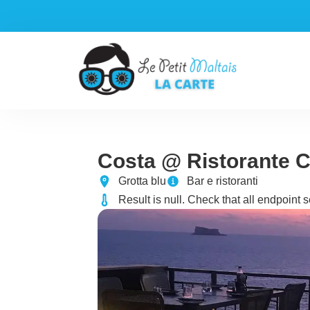
Aller
au
contenu
Costa @ Ristorante C
Grotta blu
Bar e ristoranti
Result is null. Check that all endpoint s