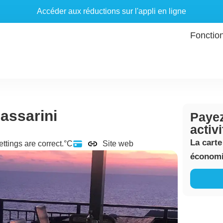
Accéder aux réductions sur l'appli en ligne
Fonctio
assarini
Payez
activ
La carte
ettings are correct.°C
Site web
économis